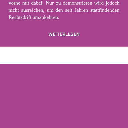
vorne mit dabei. Nur zu demonstrieren wird jedoch
nicht ausreichen, um den seit Jahren stattfindenden
Rechtsdrift umzukehren.
„Alle
WEITERLESEN
zusammen
gegen
den
Faschismus“