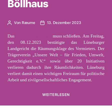
Böllhaus
Von
Ræume
13. Dezember 2023
Beitragsautor
Veröffentlichungsdatum
Das
Heinrich-Böll-Haus
muss schließen. Am Freitag,
den 08.12.2023 bestätigte das Lüneburger
Landgericht die Räumungsklage des Vermieters. Der
Trägerverein „Unsere Welt – für Frieden, Umwelt,
Gerechtigkeit e.V.“ sowie über 20 Initiativen
verlieren dadurch ihre Räumlichkeiten. Lüneburg
verliert damit einen wichtigen Freiraum für politische
Arbeit und zivilgesellschaftliches Engagement.
„Solidarität
WEITERLESEN
mit
dem
Böllhaus“