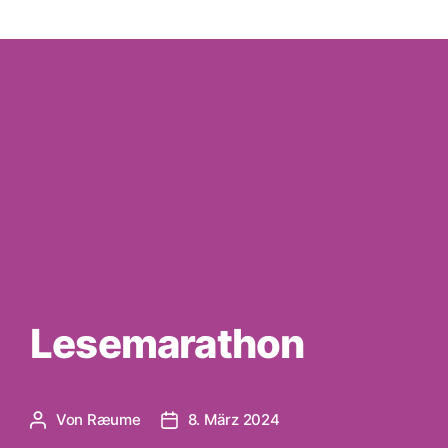
ohne
Ende“
Lesemarathon
Von
Ræume
8. März 2024
Beitragsautor
Veröffentlichungsdatum