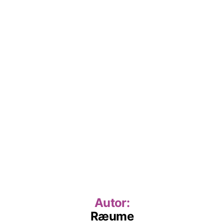
Autor:
Ræume