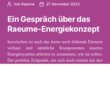
Von
Ræume
27. November 2023
Beitragsautor
Veröffentlichungsdatum
Ein Gespräch über das
Raeume-Energiekonzept
Inzwischen ist auch das letzte noch fehlende Element
verbaut und sämtliche Komponenten unseres
Energiesystems arbeiten so zusammen, wie sie sollen.
Der perfekte Zeitpunkt, um sich noch einmal mit den
Gedanken dahinter zu beschäftigen.
„Kühle
WEITERLESEN
Köpfe
und
heiße
Ideen“