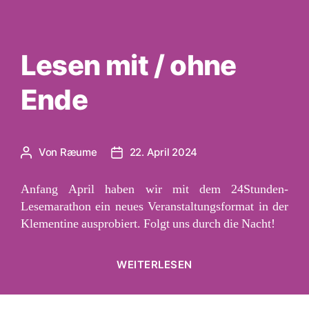
Lesen mit / ohne
Ende
Von
Ræume
22. April 2024
Beitragsautor
Veröffentlichungsdatum
Anfang April haben wir mit dem 24Stunden-
Lesemarathon ein neues Veranstaltungsformat in der
Klementine ausprobiert. Folgt uns durch die Nacht!
„Lesen
WEITERLESEN
mit
/