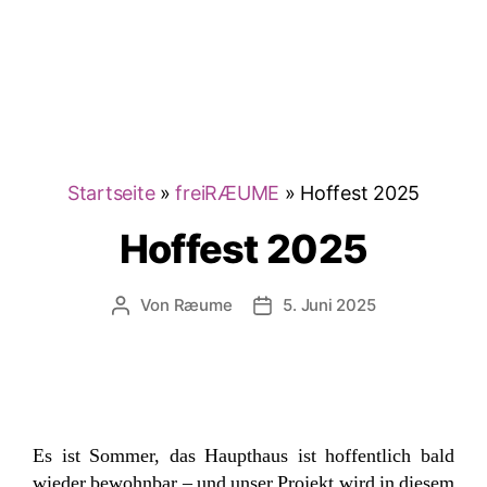
Startseite
»
freiRÆUME
»
Hoffest 2025
Hoffest 2025
Von
Ræume
5. Juni 2025
Beitragsautor
Veröffentlichungsdatum
Es ist Sommer, das Haupthaus ist hoffentlich bald
wieder bewohnbar – und unser Projekt wird in diesem